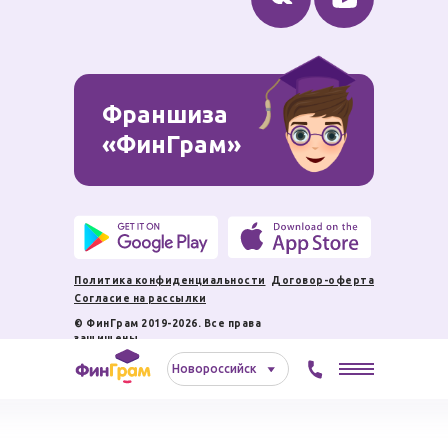
пе
Франшиза
«ФинГрам»
86
Политика конфиденциальности
Договор-оферта
Согласие на рассылки
© ФинГрам 2019-2026. Все права
защищены.
Новороссийск⠀⠀⠀