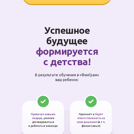
Успешное
будущее
формируется
с детства!
В результате обучения в «ФинГрам»
ваш ребенок:
Прокачал навыки
Признаёт и
берёт
лидера,
умение
ответственность за
договариваться
свои решения
(в т.ч.
и работать в команде
финансовые)