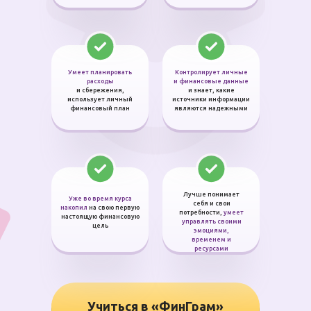
Умеет планировать
Контролирует личные
расходы
и финансовые данные
и сбережения,
и знает, какие
использует личный
источники информации
финансовый план
являются надежными
Лучше понимает
Уже во время курса
себя и свои
накопил
на свою первую
потребности,
умеет
настоящую финансовую
управлять своими
цель
эмоциями,
временем и
ресурсами
Учиться в «ФинГрам»