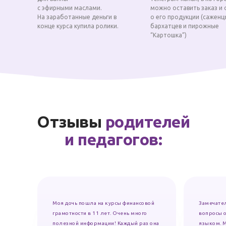
с эфирными маслами.
можно оставить заказ и 
На заработанные деньги в
о его продукции (саженц
конце курса купила ролики.
бархатцев и пирожные
“Картошка”)
Отзывы
родителей
и педагогов:
Моя дочь пошла на курсы финансовой
Замечате
грамотности в 11 лет. Очень много
вопросы 
полезной информации! Каждый раз она
языком. М