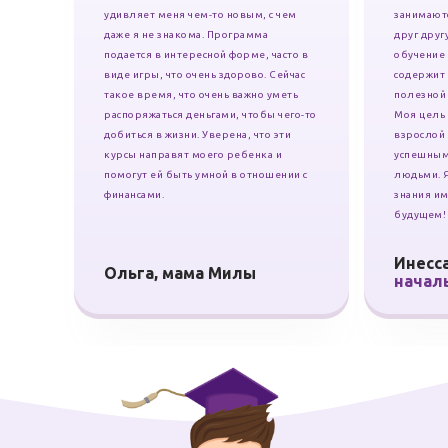
удивляет меня чем-то новым, с чем
занимают
даже я не знакома. Программа
друг друг
подается в интересной форме, часто в
обучение 
виде игры, что очень здорово. Сейчас
содержит 
такое время, что очень важно уметь
полезной
распоряжаться деньгами, чтобы чего-то
Моя цель 
добиться в жизни. Уверена, что эти
взрослой 
курсы направят моего ребенка и
успешным
помогут ей быть умной в отношении с
людьми. Я
финансами.
знания им
будущем!
Инесс
Ольга, мама Милы
начал