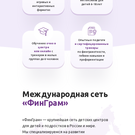
интенсивов для
игровых и
детей 6-18 лет
интерактивных
форматах
Опытные педагоги
Обучение
очно в
и сертифицированные
центре
тренеры
или онлайн
с
по финграмотности,
тренером в малых
гибким навыкам и
группах до 6 человек
профориентации
Международная сеть
«ФинГрам»
«ФинГрам» — крупнейшая сеть детских центров
для детей и подростков в России и мире.
Мы специализируемся на развитии