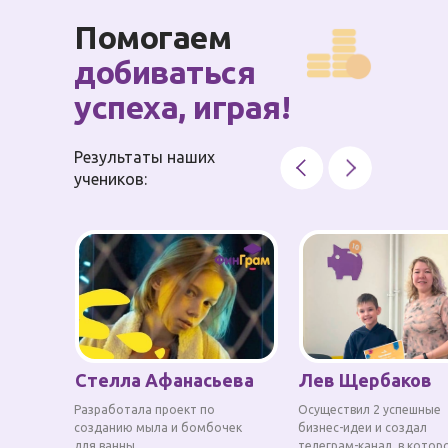
Помогаем
добиваться
успеха, играя!
Результаты наших
учеников:
Стелла Афанасьева
Лев Щербаков
Разработала проект по
Осуществил 2 успешные
созданию мыла и бомбочек
бизнес-идеи и создал
для ванны
телеграм-канал, в котор